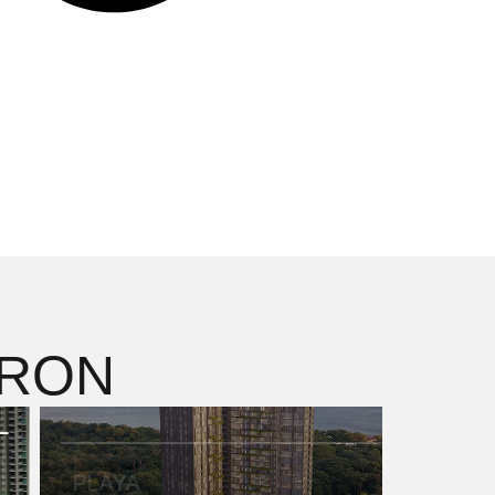
ERON
PLAYA