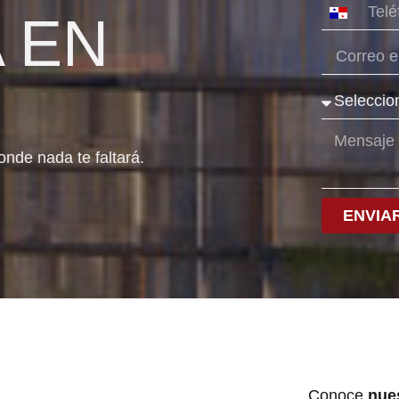
Panama
 EN
+507
onde nada te faltará.
ENVIA
Conoce
nue